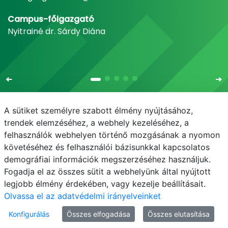
Campus-főigazgató
Nyitrainé dr. Sárdy Diána
A sütiket személyre szabott élmény nyújtásához,
trendek elemzéséhez, a webhely kezeléséhez, a
felhasználók webhelyen történő mozgásának a nyomon
E-mail
Telefonkönyv
NEPTUN
E-learning
követéséhez és felhasználói bázisunkkal kapcsolatos
demográfiai információk megszerzéséhez használjuk.
Adatvédelem
Fogadja el az összes sütit a webhelyünk által nyújtott
legjobb élmény érdekében, vagy kezelje beállításait.
Olvassa el az adatvédelmi irányelveinket
Konfigurálás
Összes elfogadása
Összes elutasítása
© MATE 2021