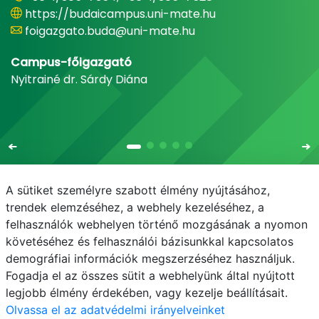
https://budaicampus.uni-mate.hu
foigazgato.buda@uni-mate.hu
Campus-főigazgató
Nyitrainé dr. Sárdy Diána
A sütiket személyre szabott élmény nyújtásához,
trendek elemzéséhez, a webhely kezeléséhez, a
felhasználók webhelyen történő mozgásának a nyomon
E-mail
Telefonkönyv
NEPTUN
E-learning
követéséhez és felhasználói bázisunkkal kapcsolatos
demográfiai információk megszerzéséhez használjuk.
Adatvédelem
Fogadja el az összes sütit a webhelyünk által nyújtott
legjobb élmény érdekében, vagy kezelje beállításait.
Olvassa el az adatvédelmi irányelveinket