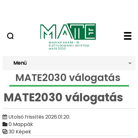
Ugrás a fő tartalomhoz
Kapcsolat
MATE2030 válogatás 
Galéria
MAGYAR AGRÁR- ÉS
ÉLETTUDOMÁNYI EGYETEM
MATE 2030
Menü
MATE2030 válogatás
MATE2030 válogatás
Utolsó frissítés 2026.01.20.
0 Mappák
30 Képek