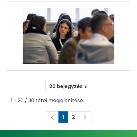
20 bejegyzés
1 - 20 / 30 tétel megjelenítése.
1
2
Oldal
Oldal