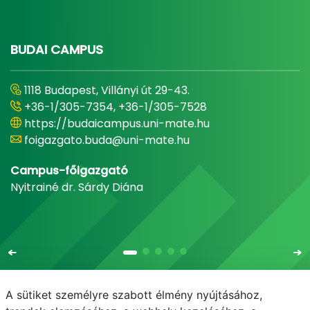
BUDAI CAMPUS
1118 Budapest, Villányi út 29-43.
+36-1/305-7354, +36-1/305-7528
https://budaicampus.uni-mate.hu
foigazgato.buda@uni-mate.hu
Campus-főigazgató
Nyitrainé dr. Sárdy Diána
A sütiket személyre szabott élmény nyújtásához,