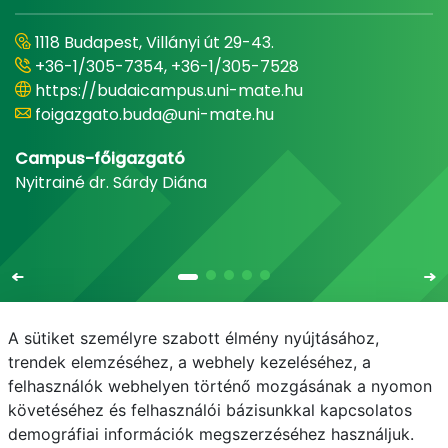
1118 Budapest, Villányi út 29-43.
+36-1/305-7354, +36-1/305-7528
https://budaicampus.uni-mate.hu
foigazgato.buda@uni-mate.hu
Campus-főigazgató
Nyitrainé dr. Sárdy Diána
A sütiket személyre szabott élmény nyújtásához,
trendek elemzéséhez, a webhely kezeléséhez, a
felhasználók webhelyen történő mozgásának a nyomon
E-mail
Telefonkönyv
NEPTUN
E-learning
követéséhez és felhasználói bázisunkkal kapcsolatos
demográfiai információk megszerzéséhez használjuk.
Adatvédelem