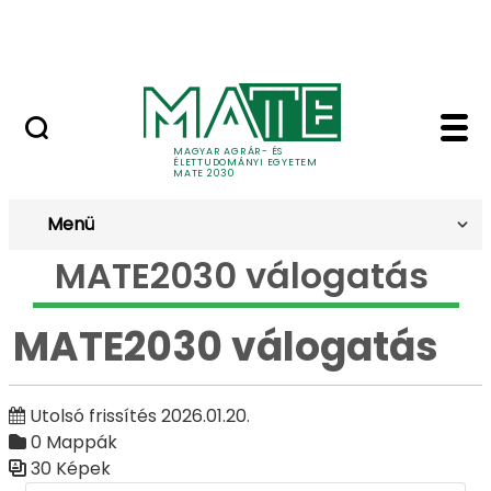
Ugrás a fő tartalomhoz
Kapcsolat
MATE2030 válogatás 
Galéria
MAGYAR AGRÁR- ÉS
ÉLETTUDOMÁNYI EGYETEM
MATE 2030
Menü
MATE2030 válogatás
MATE2030 válogatás
Utolsó frissítés 2026.01.20.
0 Mappák
30 Képek